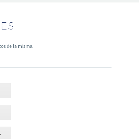
NES
tos de la misma.
o