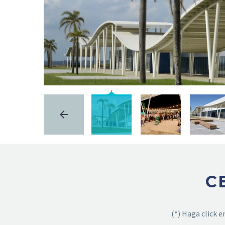
C
(*) Haga click 