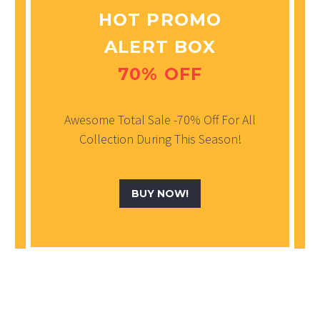
HOT PROMO
ALERT BOX
70% OFF
Awesome Total Sale -70% Off For All
Collection During This Season!
BUY NOW!