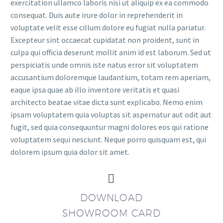
exercitation ullamco laboris nisi ut aliquip ex ea commodo
consequat. Duis aute irure dolor in reprehenderit in
voluptate velit esse cillum dolore eu fugiat nulla pariatur.
Excepteur sint occaecat cupidatat non proident, sunt in
culpa qui officia deserunt mollit anim id est laborum. Sed ut
perspiciatis unde omnis iste natus error sit voluptatem
accusantium doloremque laudantium, totam rem aperiam,
eaque ipsa quae ab illo inventore veritatis et quasi
architecto beatae vitae dicta sunt explicabo. Nemo enim
ipsam voluptatem quia voluptas sit aspernatur aut odit aut
fugit, sed quia consequuntur magni dolores eos qui ratione
voluptatem sequi nesciunt. Neque porro quisquam est, qui
dolorem ipsum quia dolor sit amet.


DOWNLOAD
SHOWROOM CARD