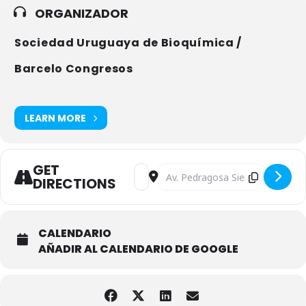
agencia de turismo elegida por la organización, realizó más de 60
ORGANIZADOR
tours, siendo el clásico Tour de Punta del Este el más elegido entre
las opciones disponibles.
Sociedad Uruguaya de Bioquímica /
Barcelo Congresos
LEARN MORE
GET
Address - 23° Congreso Latinoamerican
Destination Address - 23° Congr
DIRECTIONS
CALENDARIO
AÑADIR AL CALENDARIO DE GOOGLE