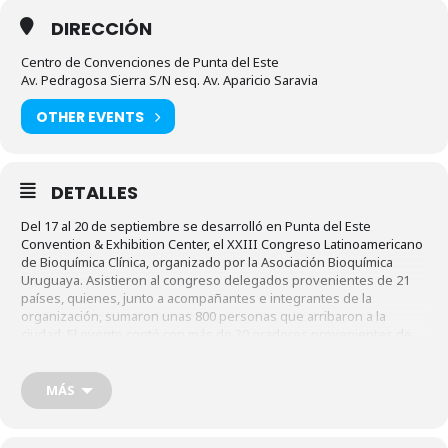
DIRECCIÓN
Centro de Convenciones de Punta del Este
Av. Pedragosa Sierra S/N esq. Av. Aparicio Saravia
OTHER EVENTS
DETALLES
Del 17 al 20 de septiembre se desarrolló en Punta del Este
Convention & Exhibition Center, el XXIII Congreso Latinoamericano
de Bioquímica Clínica, organizado por la Asociación Bioquímica
Uruguaya. Asistieron al congreso delegados provenientes de 21
países, quienes, junto a acompañantes e integrantes de la
organización, sumaron unas 800 personas que arribaron a la
ciudad. El evento contó con más de 30 oradores provenientes de
Argentina, Brasil, España, México, Portugal, Noruega, Cuba,
Guatemala, EEUU, y Paraguay, así como delegados de Uruguay y
toda Latinoamérica, quienes tomaron un promedio de 3 noches en
MÁS
diferentes hoteles de Punta del Este. Aún, con la nutrida agenda de
actividades del programa, varios delegados encontraron el
momento para realizar recorridas por la zona. Novo Turismo, la