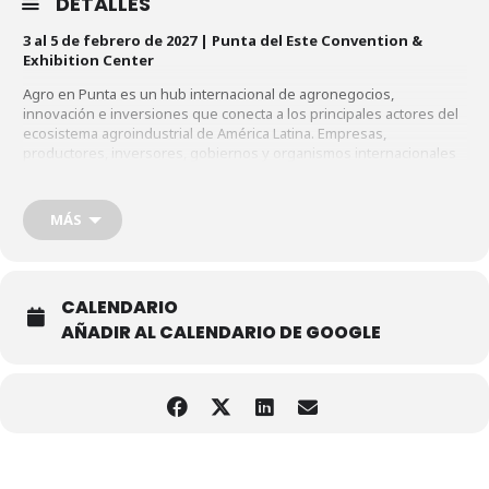
DETALLES
3 al 5 de febrero de 2027 | Punta del Este Convention &
Exhibition Center
Agro en Punta es un hub internacional de agronegocios,
innovación e inversiones que conecta a los principales actores del
ecosistema agroindustrial de América Latina. Empresas,
productores, inversores, gobiernos y organismos internacionales
convergen para generar oportunidades de negocios, intercambio
de conocimiento y alianzas estratégicas.
MÁS
Más información:
agroenpunta.com
CALENDARIO
AÑADIR AL CALENDARIO DE GOOGLE