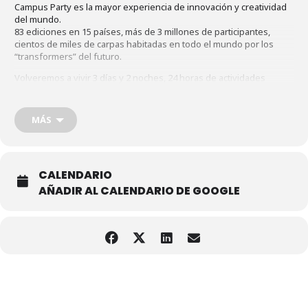
Campus Party es la mayor experiencia de innovación y creatividad
del mundo.
83 ediciones en 15 países, más de 3 millones de participantes,
cientos de miles de carpas habitadas en todo el mundo por los
“transformers” del futuro.
Volveremos a vivir 3 días y 2 noches, 24 horas de actividades
multidisciplinares en las que jóvenes, comunidades, universidades,
empresas e instituciones se encuentran y construyen juntos el
futuro utilizando la tecnología como herramienta para cambiar el
MÁS
mundo, de forma consciente y responsable.
https://uruguay.campus-party.org/
Compra aquí tu entrada:
CALENDARIO
https://tickets.inzone.io/Events/campuspartyuy2022/Tickets
AÑADIR AL CALENDARIO DE GOOGLE