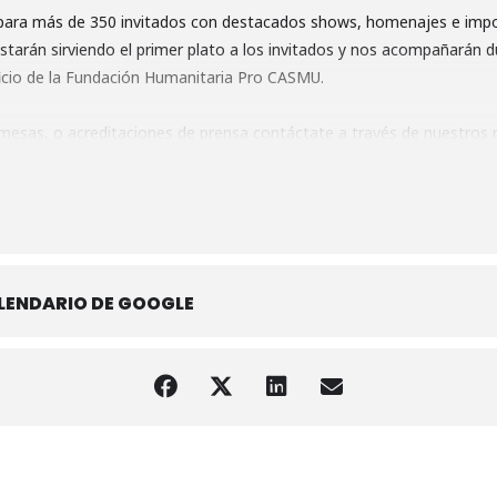
 para más de 350 invitados con destacados shows, homenajes e imp
estarán sirviendo el primer plato a los invitados y nos acompañarán 
icio de la Fundación Humanitaria Pro CASMU.
mesas, o acreditaciones de prensa contáctate a través de nuestros m
 163 / 2904 40 07/ 2902 01 11 int. 7881
es.com
.com
LENDARIO DE GOOGLE