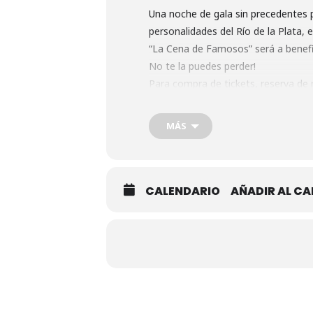
Una noche de gala sin precedentes
personalidades del Río de la Plata, 
“La Cena de Famosos” será a benef
No te la puedes perder!
Para compra de tickets, reserva de 
093 588 701 / 094 434 236 / 094 375
MÁS
marketing@juanherreraproduccion
eventos@juanherreraproducciones
www.juanherreraproducciones.com
CALENDARIO
AÑADIR AL CA