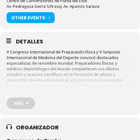
Centro de Convenciones de Punta del Este
Av. Pedragosa Sierra S/N esq. Av. Aparicio Saravia
OTHER EVENTS
DETALLES
V Congreso Internacional de Preparación Física y V Simposio
Internacional de Medicina del Deporte convocó destacados
especialistas de renombre mundial. Preparadores físicos y
médicos deportólogos del mundo compartieron sus últimos
estudios y avances científicos en la formación de atletas y
deportistas de elite internacional, así como las más avanzadas
técnicas para el tratamiento y superación de lesiones de cualquier
tipo. Una oportunidad donde se pudo escuchar a los más
destacados profesionales del deporte de alto rendimiento, con
experiencia en Juegos Olímpicos y Mundiales de fútbol, básquet,
MÁS
rugby o balonmano, entre otras disciplinas. Profesionales y
expertos de América y Europa que se dieron cita en Punta del Este,
en este evento internacional que contó con el apoyo especial de la
Secretaría
ORGANIZADOR
Nacional del Deporte de la Presidencia de la República, los