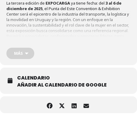
La tercera edición de
EXPOCARGA
ya tiene fecha: del
3 al 6 de
diciembre de 2025
, el Punta del Este Convention & Exhibition
Center será el epicentro de la industria del transporte, la logística y
la movilidad en Uruguay y la región. Con un enfoque en la
innovación, la sustentabilidad y el rol clave de la mujer en el sector,
esta exposición busca consolidarse como una referencia regional.
Reunirá a especialistas, profesionales y empresas líderes, tanto
nacionales como internacionales, en un espacio donde la
tecnología, las nuevas tendencias y la inclusión serán
protagonistas del futuro de la logística.
MÁS
Por más información visite el
link
CALENDARIO
AÑADIR AL CALENDARIO DE GOOGLE