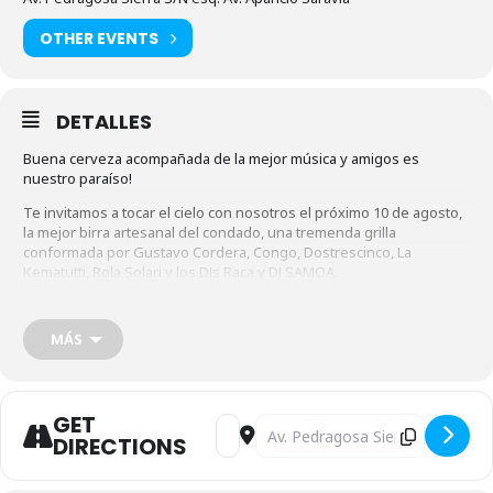
OTHER EVENTS
DETALLES
Buena cerveza acompañada de la mejor música y amigos es
nuestro paraíso!
Te invitamos a tocar el cielo con nosotros el próximo 10 de agosto,
la mejor birra artesanal del condado, una tremenda grilla
conformada por Gustavo Cordera, Congo, Dostrescinco, La
Kematutti, Rola Solari y los DJs Raca y DJ SAMOA.
Vos trae a tus amigos y todo listo!
Entradas:
https://www.ticketuno.com/evento/beer-day/
MÁS
Salu!
GET
Address - Beer Day [Lhhl02F80]
Destination Address - Beer Day
DIRECTIONS