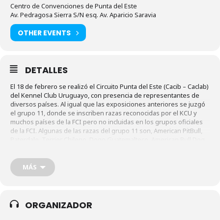
Centro de Convenciones de Punta del Este
Av. Pedragosa Sierra S/N esq. Av. Aparicio Saravia
OTHER EVENTS
DETALLES
El 18 de febrero se realizó el Circuito Punta del Este (Cacib – Caclab)
del Kennel Club Uruguayo, con presencia de representantes de
diversos países. Al igual que las exposiciones anteriores se juzgó
el grupo 11, donde se inscriben razas reconocidas por el KCU y
muchos países de la FCI pero no incluidas en los grupos oficiales
de la FCI. Algunas de las razas del grupo 11 son, American PitBull,
Paterdale, Terrier Chileno, Dogo Guatemalteco, American Bull Dog,
Boerboel, Ovejero Gaucho, Toy Fox Terrier, Biewer Terrier,
Veadeiro Pampeano, etc.
MÁS
ORGANIZADOR