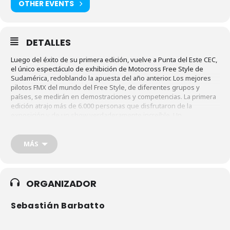
OTHER EVENTS
DETALLES
Luego del éxito de su primera edición, vuelve a Punta del Este CEC,
el único espectáculo de exhibición de Motocross Free Style de
Sudamérica, redoblando la apuesta del año anterior. Los mejores
pilotos FMX del mundo del Free Style, de diferentes grupos y
países, se medirán en demostraciones y competencias. La primera
edición atrajo más de 6.000 personas que disfrutaron de la
exposición y de un show verdaderamente increíble. Un
espectáculo cargado de adrenalina, acrobacias, trucos, luces y
fuegos artificiales, ideal para toda la familia.
MÁS
ORGANIZADOR
Sebastián Barbatto