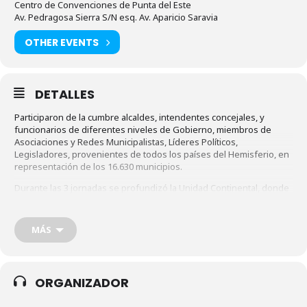
Centro de Convenciones de Punta del Este
Av. Pedragosa Sierra S/N esq. Av. Aparicio Saravia
OTHER EVENTS
DETALLES
Participaron de la cumbre alcaldes, intendentes concejales, y
funcionarios de diferentes niveles de Gobierno, miembros de
Asociaciones y Redes Municipalistas, Líderes Políticos,
Legisladores, provenientes de todos los países del Hemisferio, en
representación de los 16.630 municipios.
Durante las 3 jornadas se profundizó la Unidad Continental, donde
se dio impulso de acuerdos de fortalecimiento para el desarrollo
local. Se realizaron conferencias, presentaciones magistrales,
foros de debate, firma de acuerdos políticos, visitas técnicas y
MÁS
presentaciones de experiencias de los diferentes países.
La descentralización, el desarrollo local, el cumplimiento de los
objetivos de desarrollo sustentable, la ciudad inteligente, el
ORGANIZADOR
liderazgo, las políticas transfronterizas, la seguridad ciudadana, la
agenda de género, la generación de recursos, los modelos de