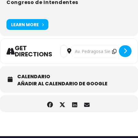
financiamiento, éstos y otros temas fueron abordados en el marco
Congreso de Intendentes
de esta XII Cumbre Hemisférica.
LEARN MORE
GET
Address - XII Cumbre Hemisférica de A
Destination Address - XII Cumbr
DIRECTIONS
CALENDARIO
AÑADIR AL CALENDARIO DE GOOGLE